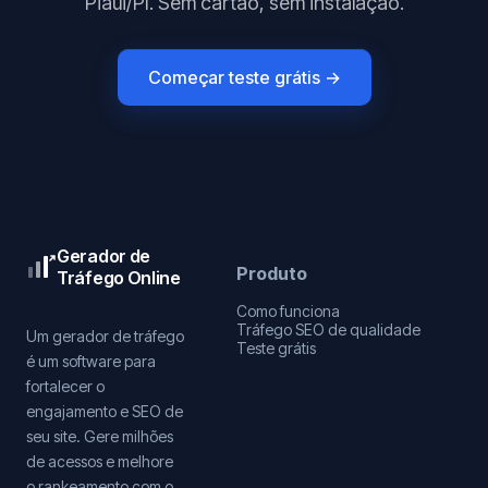
Piaui/PI. Sem cartão, sem instalação.
Começar teste grátis →
Gerador de
Produto
Tráfego Online
Como funciona
Tráfego SEO de qualidade
Um gerador de tráfego
Teste grátis
é um software para
fortalecer o
engajamento e SEO de
seu site. Gere milhões
de acessos e melhore
o rankeamento com o