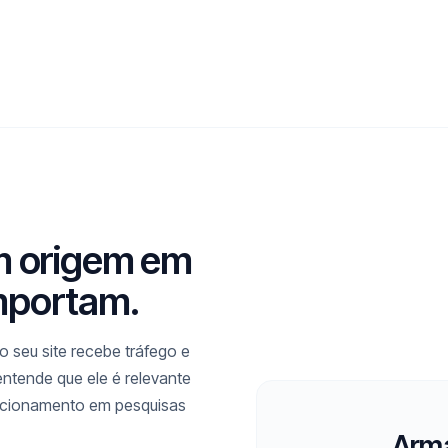
m origem em
mportam.
 seu site recebe tráfego e
entende que ele é relevante
icionamento em pesquisas
Arma