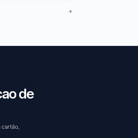
cao de
 cartão,