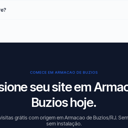
re?
COMECE EM ARMACAO DE BUZIOS
sione seu site em Arma
Buzios hoje.
visitas grátis com origem em Armacao de Buzios/RJ. Sem
sem instalação.