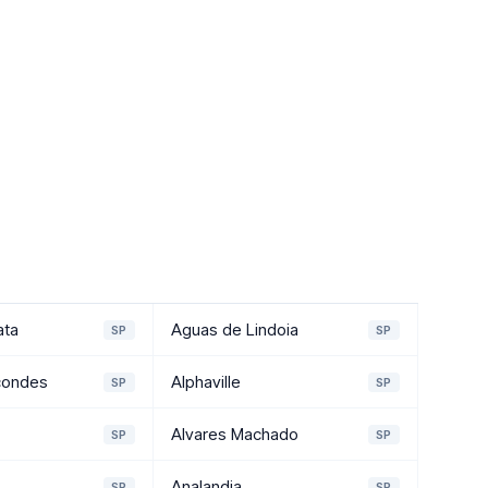
ata
Aguas de Lindoia
SP
SP
condes
Alphaville
SP
SP
Alvares Machado
SP
SP
Analandia
SP
SP