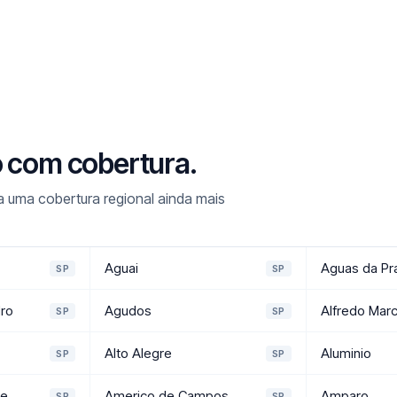
o com cobertura.
a uma cobertura regional ainda mais
Aguai
Aguas da Pr
SP
SP
ro
Agudos
Alfredo Mar
SP
SP
Alto Alegre
Aluminio
SP
SP
se
Americo de Campos
Amparo
SP
SP