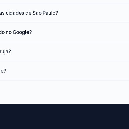
as cidades de Sao Paulo?
ado no Google?
ruja?
re?