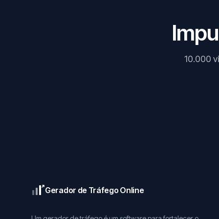
Impul
10.000 v
Gerador de Tráfego Online
Um gerador de tráfego é um software para fortalecer o