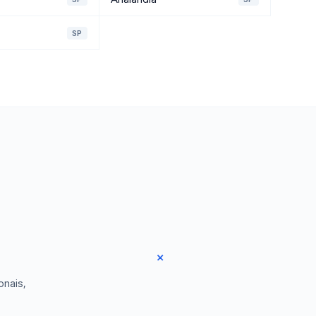
SP
onais,