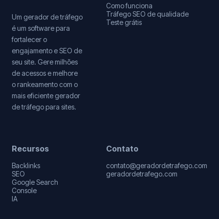
Como funciona
Tráfego SEO de qualidade
Um gerador de tráfego
Teste grátis
é um software para
fortalecer o
engajamento e SEO de
seu site. Gere milhões
de acessos e melhore
o rankeamento com o
mais eficiente gerador
de tráfego para sites.
Recursos
Contato
Backlinks
contato@geradordetrafego.com
SEO
geradordetrafego.com
Google Search
Console
IA