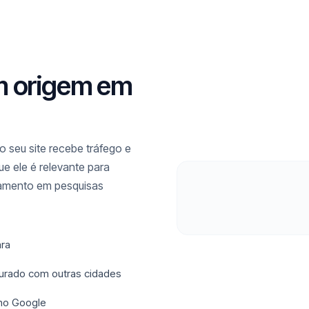
m origem em
 seu site recebe tráfego e
e ele é relevante para
namento em pesquisas
ara
turado com outras cidades
 no Google