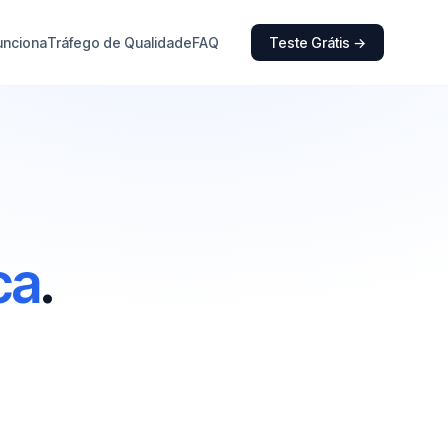
unciona
Tráfego de Qualidade
FAQ
Teste Grátis →
ca
.