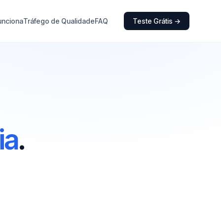
unciona
Tráfego de Qualidade
FAQ
Teste Grátis →
ia
.