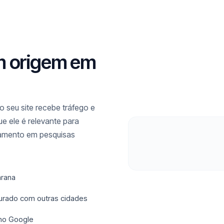
m origem em
 seu site recebe tráfego e
ue ele é relevante para
namento em pesquisas
arana
sturado com outras cidades
 no Google