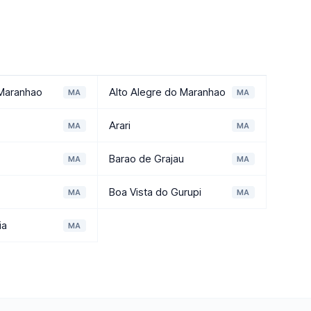
 Maranhao
Alto Alegre do Maranhao
MA
MA
Arari
MA
MA
Barao de Grajau
MA
MA
Boa Vista do Gurupi
MA
MA
ia
MA