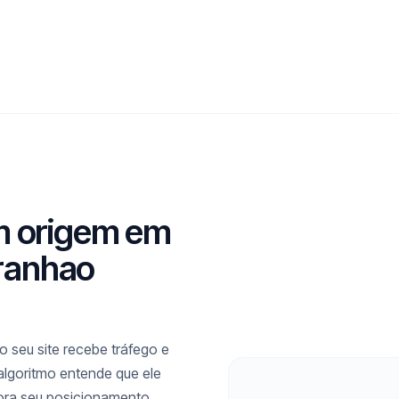
m origem em
ranhao
 seu site recebe tráfego e
lgoritmo entende que ele
ora seu posicionamento