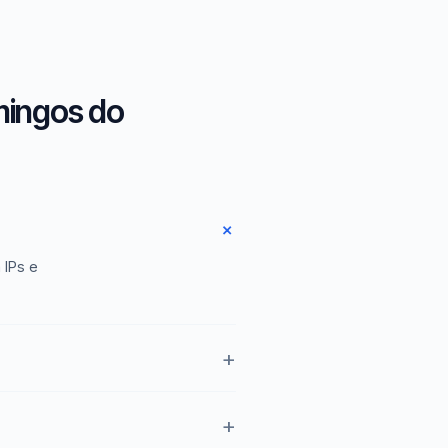
mingos do
 IPs e