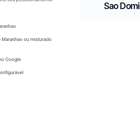
Sao Dom
Maranhao
o Maranhao ou misturado
 no Google
onfigurável