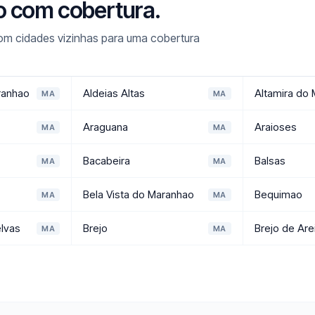
o com cobertura.
m cidades vizinhas para uma cobertura
ranhao
Aldeias Altas
Altamira do
MA
MA
Araguana
Araioses
MA
MA
Bacabeira
Balsas
MA
MA
Bela Vista do Maranhao
Bequimao
MA
MA
lvas
Brejo
Brejo de Are
MA
MA