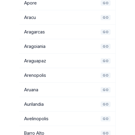
Apore
GO
Aracu
GO
Aragarcas
GO
Aragoiania
GO
Araguapaz
GO
Arenopolis
GO
Aruana
GO
Aurilandia
GO
Avelinopolis
GO
Barro Alto
GO