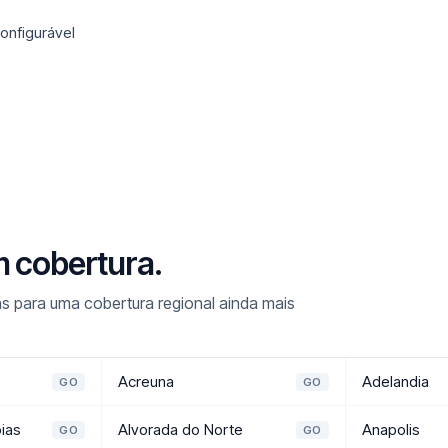
onfigurável
m cobertura.
s para uma cobertura regional ainda mais
Acreuna
Adelandia
GO
GO
oias
Alvorada do Norte
Anapolis
GO
GO