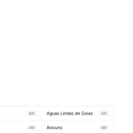
Aguas Lindas de Goias
GO
GO
Anicuns
GO
GO