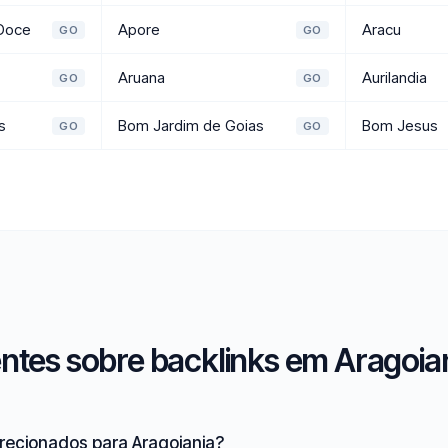
 Doce
Apore
Aracu
GO
GO
Aruana
Aurilandia
GO
GO
s
Bom Jardim de Goias
Bom Jesus
GO
GO
ntes sobre backlinks em Aragoian
irecionados para Aragoiania?