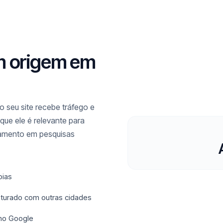
m origem em
 seu site recebe tráfego e
que ele é relevante para
namento em pesquisas
oias
isturado com outras cidades
 no Google