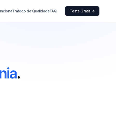
unciona
Tráfego de Qualidade
FAQ
Teste Grátis →
nia
.