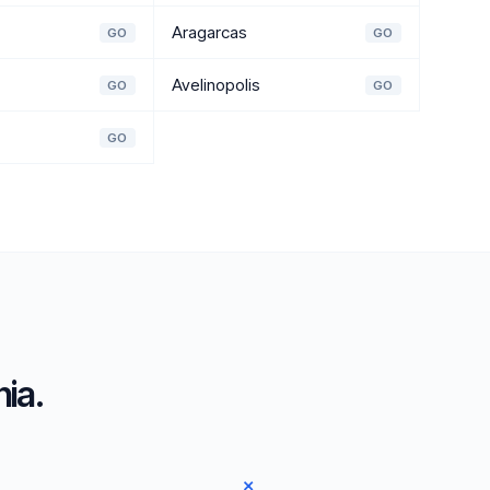
Aragarcas
GO
GO
Avelinopolis
GO
GO
GO
ia.