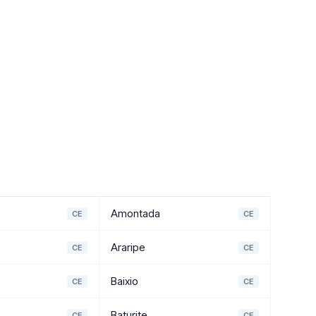
Amontada
CE
CE
Araripe
CE
CE
Baixio
CE
CE
Baturite
CE
CE