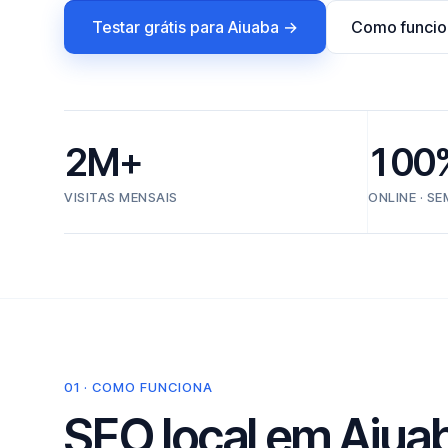
Testar grátis para Aiuaba →
Como funcio
2M+
100
VISITAS MENSAIS
ONLINE · S
01 · COMO FUNCIONA
SEO local em Aiuaba