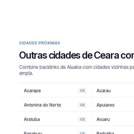
CIDADES PRÓXIMAS
Outras cidades de Ceara co
Combine backlinks de Aiuaba com cidades vizinhas pa
ampla.
Acarape
Acarau
CE
Antonina do Norte
Apuiares
CE
Aratuba
Aruaru
CE
Banabuiu
Barbalha
CE