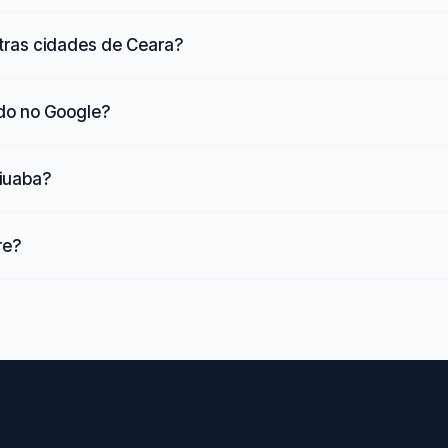
tras cidades de Ceara?
ado no Google?
Aiuaba?
re?