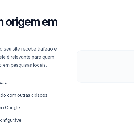
m origem em
 seu site recebe tráfego e
ele é relevante para quem
 em pesquisas locais.
eara
rado com outras cidades
 no Google
onfigurável