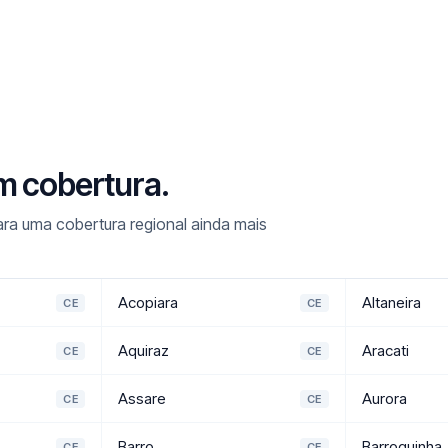
m cobertura.
ra uma cobertura regional ainda mais
Acopiara
Altaneira
CE
CE
Aquiraz
Aracati
CE
CE
Assare
Aurora
CE
CE
Barro
Barroquinha
CE
CE