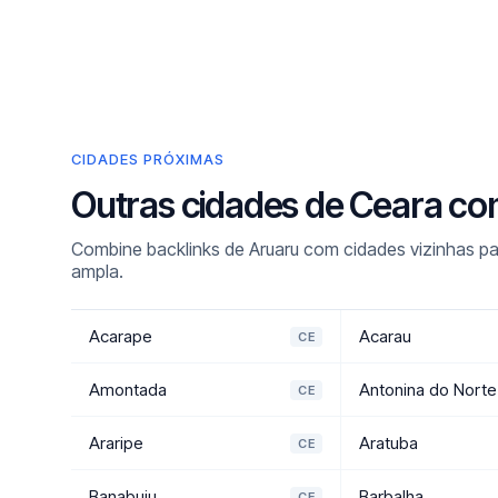
CIDADES PRÓXIMAS
Outras cidades de Ceara co
Combine backlinks de Aruaru com cidades vizinhas pa
ampla.
Acarape
Acarau
CE
Amontada
Antonina do Norte
CE
Araripe
Aratuba
CE
Banabuiu
Barbalha
CE