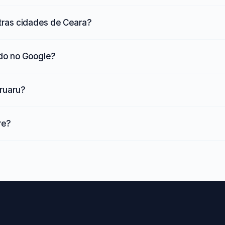
tras cidades de Ceara?
ado no Google?
Aruaru?
re?