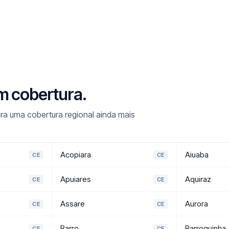
m cobertura.
ra uma cobertura regional ainda mais
Acopiara
Aiuaba
CE
CE
Apuiares
Aquiraz
CE
CE
Assare
Aurora
CE
CE
Barro
Barroquinha
CE
CE