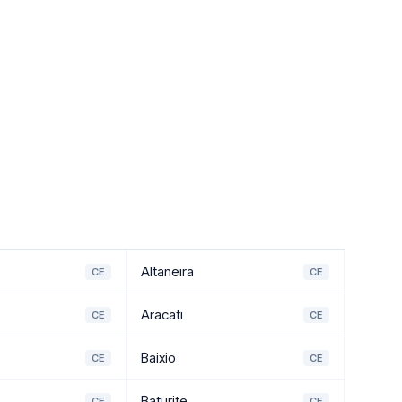
Altaneira
CE
CE
Aracati
CE
CE
Baixio
CE
CE
Baturite
CE
CE