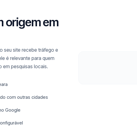
m origem em
 seu site recebe tráfego e
ele é relevante para quem
 em pesquisas locais.
eara
rado com outras cidades
 no Google
onfigurável