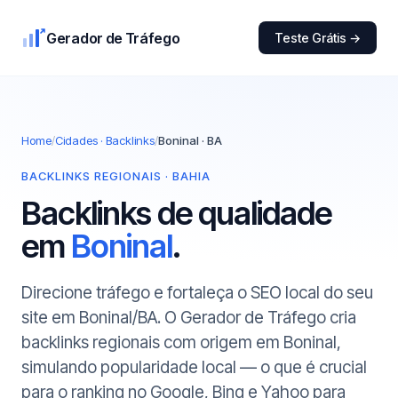
Gerador de Tráfego
Teste Grátis →
Home
/
Cidades · Backlinks
/
Boninal · BA
BACKLINKS REGIONAIS · BAHIA
Backlinks de qualidade
em
Boninal
.
Direcione tráfego e fortaleça o SEO local do seu
site em Boninal/BA. O Gerador de Tráfego cria
backlinks regionais com origem em Boninal,
simulando popularidade local — o que é crucial
para o ranking no Google, Bing e Yahoo para