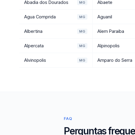
Abadia dos Dourados
Abaete
MG
Agua Comprida
Aguanil
MG
Albertina
Alem Paraiba
MG
Alpercata
Alpinopolis
MG
Alvinopolis
Amparo do Serra
MG
FAQ
Perguntas freque