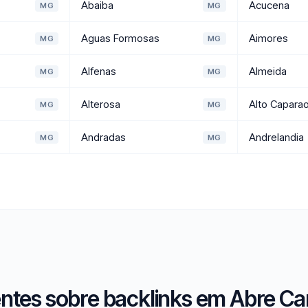
Abaiba
Acucena
MG
MG
Aguas Formosas
Aimores
MG
MG
Alfenas
Almeida
MG
MG
Alterosa
Alto Capara
MG
MG
Andradas
Andrelandia
MG
MG
ntes sobre backlinks em Abre C