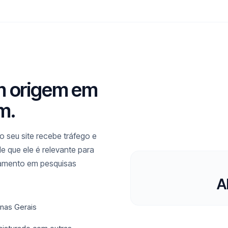
m origem em
m.
 seu site recebe tráfego e
 que ele é relevante para
namento em pesquisas
A
inas Gerais