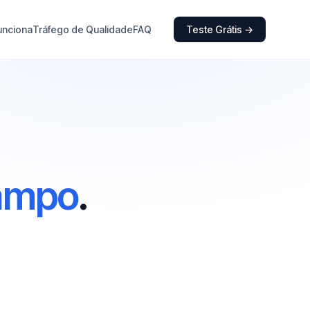
unciona
Tráfego de Qualidade
FAQ
Teste Grátis →
ampo
.