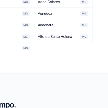
Adao Colares
MG
MG
Aiuruoca
MG
MG
Almenara
MG
MG
o
Alto de Santa Helena
MG
MG
MG
ampo.