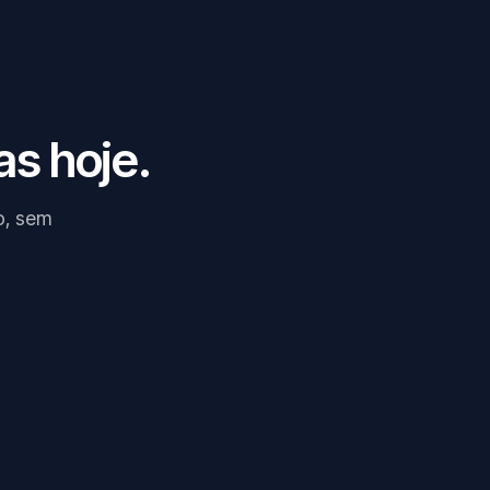
as hoje.
o, sem