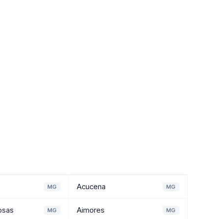
Acucena
MG
MG
osas
Aimores
MG
MG