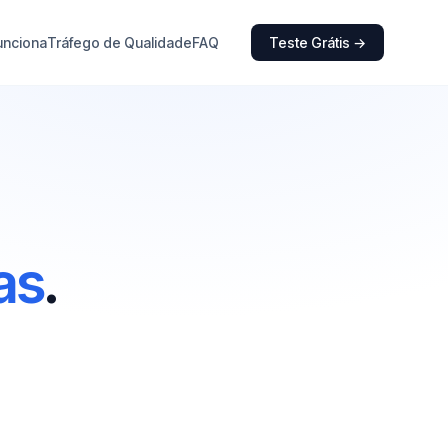
unciona
Tráfego de Qualidade
FAQ
Teste Grátis →
as
.