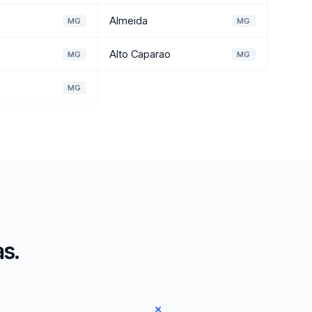
Almeida
MG
MG
Alto Caparao
MG
MG
MG
s.