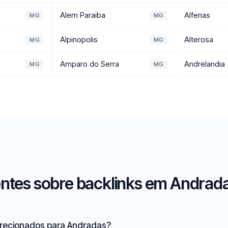
Alem Paraiba
Alfenas
MG
MG
Alpinopolis
Alterosa
MG
MG
Amparo do Serra
Andrelandia
MG
MG
ntes sobre backlinks em Andrada
irecionados para Andradas?