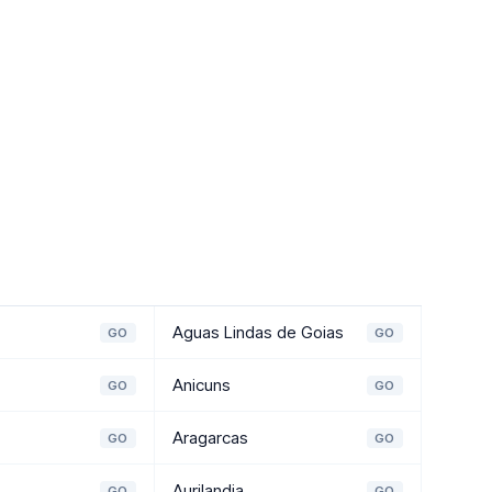
Aguas Lindas de Goias
GO
GO
Anicuns
GO
GO
Aragarcas
GO
GO
Aurilandia
GO
GO