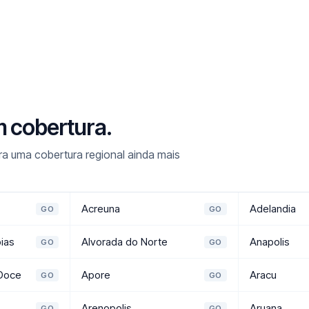
m cobertura.
a uma cobertura regional ainda mais
Acreuna
Adelandia
GO
GO
oias
Alvorada do Norte
Anapolis
GO
GO
 Doce
Apore
Aracu
GO
GO
Arenopolis
Aruana
GO
GO