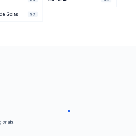
de Goias
GO
ionais,