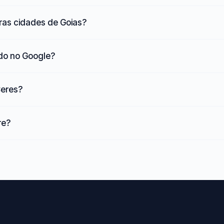
ras cidades de Goias?
ado no Google?
Ceres?
re?