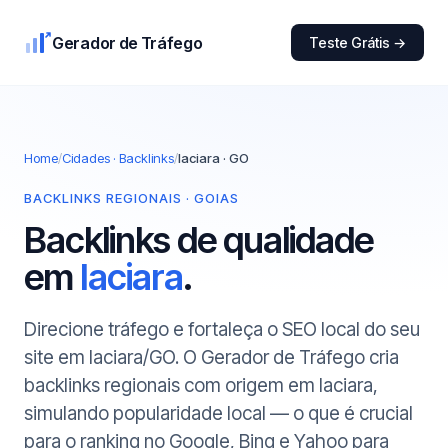
Gerador de Tráfego
Teste Grátis →
Home
/
Cidades · Backlinks
/
Iaciara · GO
BACKLINKS REGIONAIS · GOIAS
Backlinks de qualidade
em
Iaciara
.
Direcione tráfego e fortaleça o SEO local do seu
site em Iaciara/GO. O Gerador de Tráfego cria
backlinks regionais com origem em Iaciara,
simulando popularidade local — o que é crucial
para o ranking no Google, Bing e Yahoo para