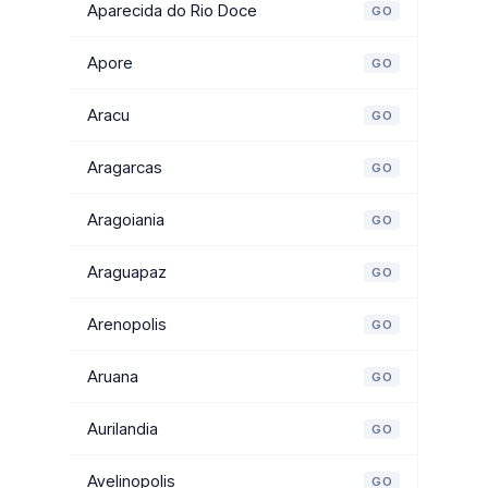
Aparecida do Rio Doce
GO
Apore
GO
Aracu
GO
Aragarcas
GO
Aragoiania
GO
Araguapaz
GO
Arenopolis
GO
Aruana
GO
Aurilandia
GO
Avelinopolis
GO