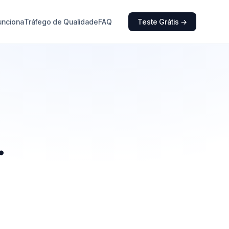
unciona
Tráfego de Qualidade
FAQ
Teste Grátis →
.