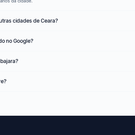
ários da cidade.
utras cidades de Ceara?
ado no Google?
Ubajara?
re?