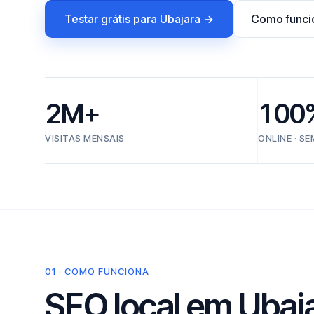
Testar grátis para Ubajara →
Como funci
2M+
100
VISITAS MENSAIS
ONLINE · S
01 · COMO FUNCIONA
SEO local em Ubajar