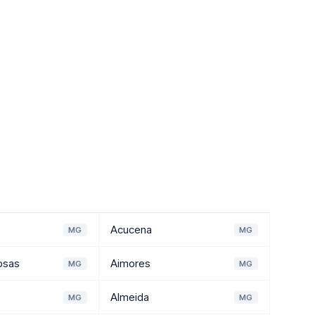
Acucena
MG
MG
osas
Aimores
MG
MG
Almeida
MG
MG