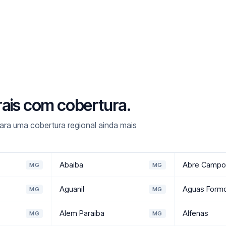
rais com cobertura.
ra uma cobertura regional ainda mais
Abaiba
Abre Campo
MG
MG
Aguanil
Aguas Form
MG
MG
Alem Paraiba
Alfenas
MG
MG