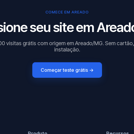
COMECE EM AREADO
sione seu site em Areado
00 visitas grátis com origem em Areado/MG. Sem cartão
instalação.
Começar teste grátis →
Produto
Recursos