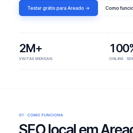
Testar grátis para Areado →
Como funci
2M+
100
VISITAS MENSAIS
ONLINE · S
01 · COMO FUNCIONA
SEO local em Areado