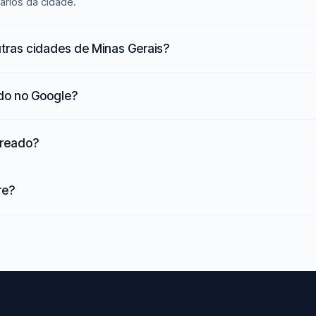
ários da cidade.
tras cidades de Minas Gerais?
ado no Google?
Areado?
re?