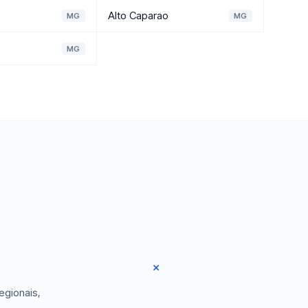
Alto Caparao
MG
MG
MG
egionais,