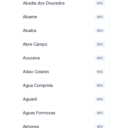
Abadia dos Dourados
MG
Abaete
MG
Abaiba
MG
Abre Campo
MG
Acucena
MG
Adao Colares
MG
Agua Comprida
MG
Aguanil
MG
Aguas Formosas
MG
Aimores
MG