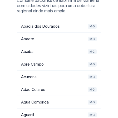
Combine backlinks de Itabirinha de Mantena
com cidades vizinhas para uma cobertura
regional ainda mais ampla.
Abadia dos Dourados
MG
Abaete
MG
Abaiba
MG
Abre Campo
MG
Acucena
MG
Adao Colares
MG
Agua Comprida
MG
Aguanil
MG