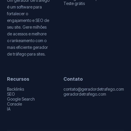
Um gerador de tráfego
Teste grátis
é um software para
fortalecer o
engajamento e SEO de
seu site. Gere milhões
de acessos e melhore
o rankeamento com o
mais eficiente gerador
de tráfego para sites.
Recursos
Contato
Backlinks
contato@geradordetrafego.com
SEO
geradordetrafego.com
Google Search
Console
IA